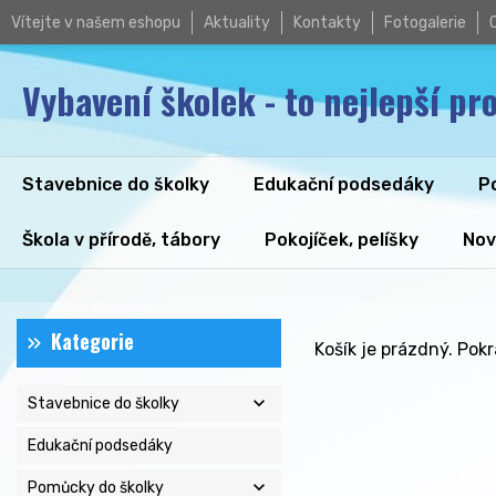
Vítejte v našem eshopu
Aktuality
Kontakty
Fotogalerie
Vybavení školek - to nejlepší pro
Stavebnice do školky
Edukační podsedáky
P
Škola v přírodě, tábory
Pokojíček, pelíšky
Nov
Kategorie
Košík je prázdný. Pok
expand_more
Stavebnice do školky
Edukační podsedáky
expand_more
Pomůcky do školky