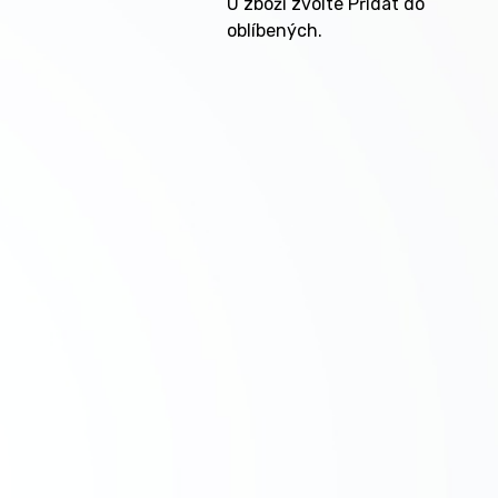
U zboží zvolte Přidat do
oblíbených.