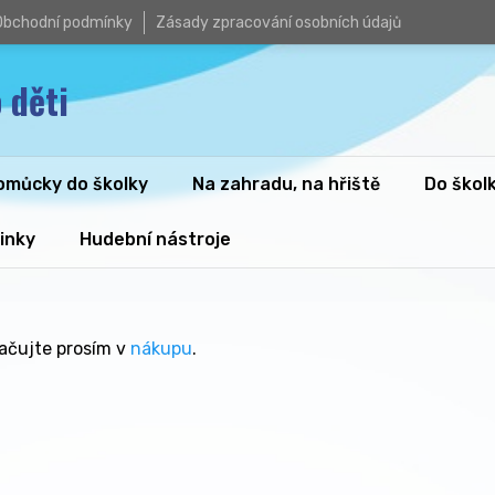
Obchodní podmínky
Zásady zpracování osobních údajů
 děti
omůcky do školky
Na zahradu, na hřiště
Do škol
inky
Hudební nástroje
račujte prosím v
nákupu
.