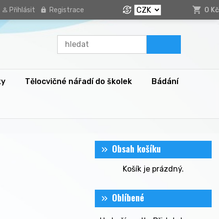
Přihlásit
Registrace
0 Kč
ky
Tělocvičné nářadí do školek
Bádání
Obsah košíku
Košík je prázdný.
Oblíbené