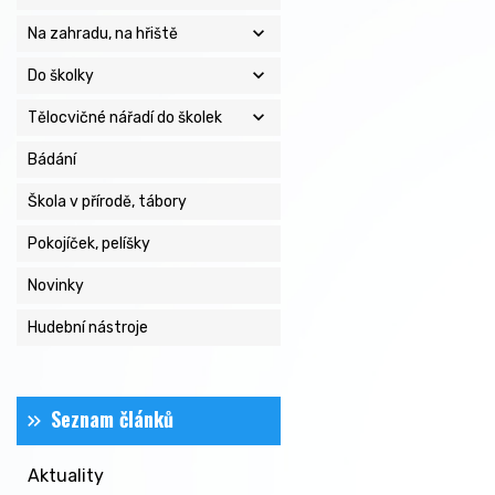
expand_more
Na zahradu, na hřiště
expand_more
Do školky
expand_more
Tělocvičné nářadí do školek
Bádání
Škola v přírodě, tábory
Pokojíček, pelíšky
Novinky
Hudební nástroje
Seznam článků
Aktuality