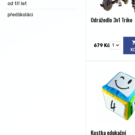
od tří let
předškoláci
Odrážedlo 3v1 Trike
679 Kč
K
Kostka edukační