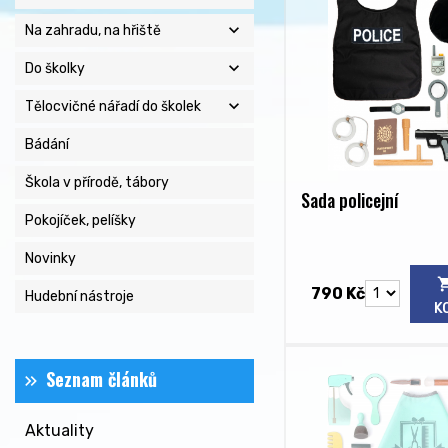
expand_more
Na zahradu, na hřiště
expand_more
Do školky
expand_more
Tělocvičné nářadí do školek
Bádání
Škola v přírodě, tábory
Sada policejní
Pokojíček, pelíšky
Novinky
790 Kč
Hudební nástroje
K
Seznam článků
Aktuality