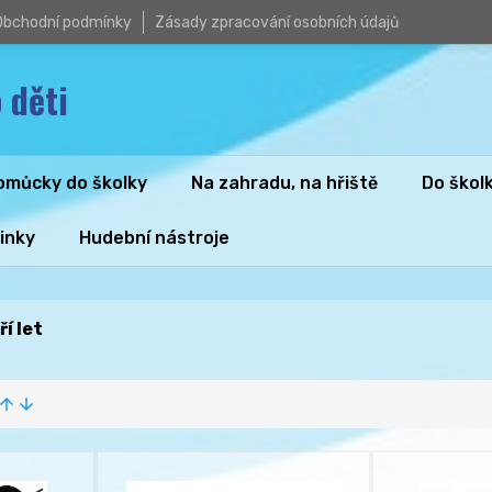
Obchodní podmínky
Zásady zpracování osobních údajů
 děti
omůcky do školky
Na zahradu, na hřiště
Do škol
inky
Hudební nástroje
í let
row_upward
arrow_downward