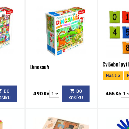
Cvičební pytl
Dinosauři
Náš tip
DO
DO
490 Kč
455 Kč
OŠÍKU
KOŠÍKU