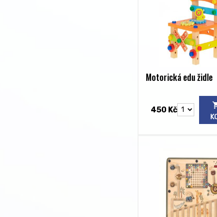
Motorická edu židle
450 Kč
K