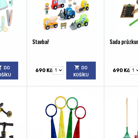
Stavbař
Sada průzku
DO
DO
690 Kč
690 Kč
OŠÍKU
KOŠÍKU