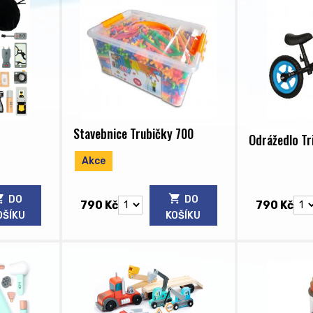
Stavebnice Trubičky 700
Odrážedlo Tr
Akce
DO
DO
790 Kč
790 Kč
OŠÍKU
KOŠÍKU