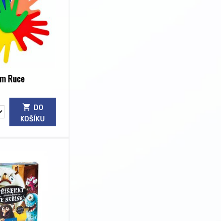
em Ruce
DO
KOŠÍKU