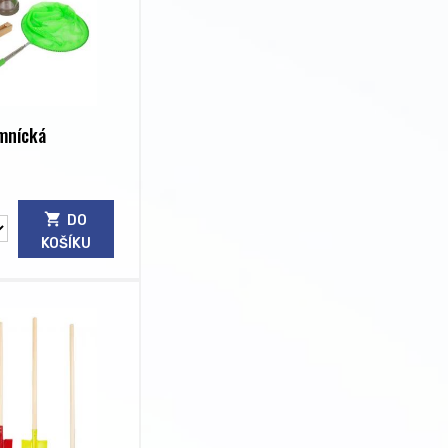
mnícká
DO
KOŠÍKU