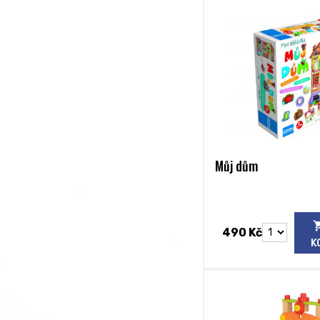
Můj dům
490 Kč
K