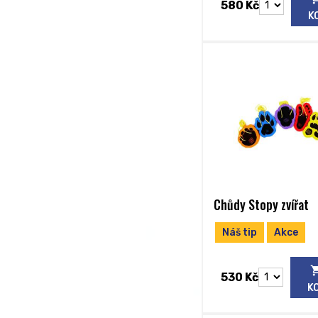
580 Kč
K
Chůdy Stopy zvířat
Náš tip
Akce
530 Kč
K