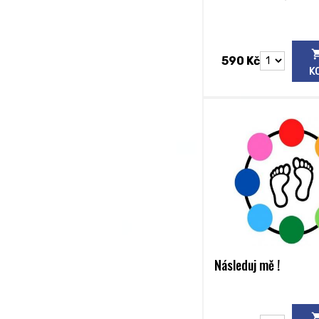
590 Kč
K
Následuj mě !