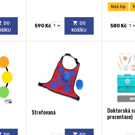
Náš tip
DO
DO
590 Kč
580 Kč
OŠÍKU
KOŠÍKU
Doktorská sa
Strefovaná
prezentace)
DO
DO