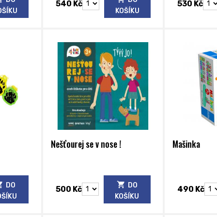
540 Kč
530 Kč
OŠÍKU
KOŠÍKU
Nešťourej se v nose !
Mašinka
DO
DO
500 Kč
490 Kč
OŠÍKU
KOŠÍKU