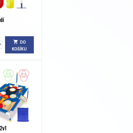
dí
DO
KOŠÍKU
 2v1