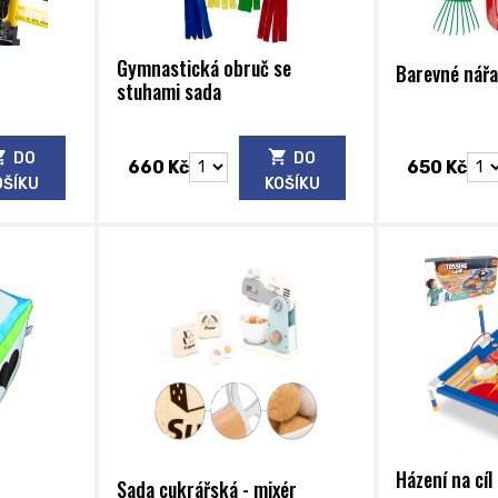
Gymnastická obruč se
Barevné nářa
stuhami sada
DO
DO
660 Kč
650 Kč
OŠÍKU
KOŠÍKU
Házení na cíl
Sada cukrářská - mixér