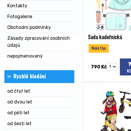
Kontakty
Fotogalerie
Obchodní podmínky
Sada kadeřnická
Zásady zpracování osobních
údajů
Náš tip
nepojmenovaný
790 Kč
K
Rychlé hledání
od čtyř let
od dvou let
od pěti let
od šesti let