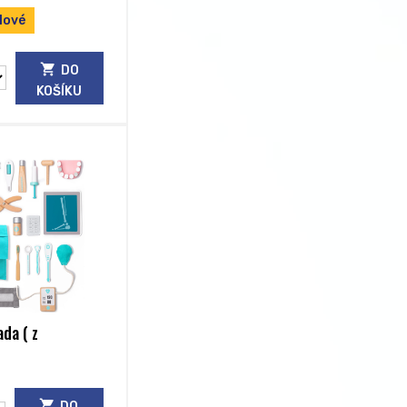
Nové
DO
KOŠÍKU
da ( z
DO