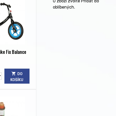
U zboží zvolte Přidat do
oblíbených.
ike Fix Balance
DO
KOŠÍKU