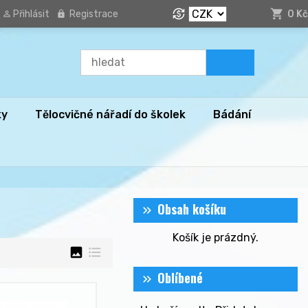
Přihlásit
Registrace
0 Kč
ky
Tělocvičné nářadí do školek
Bádání
Obsah košíku
Košík je prázdný.
image
format_list_bulleted
Oblíbené