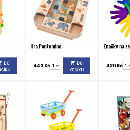
Hra Pentomino
Značky na z
DO
DO
440 Kč
420 Kč
OŠÍKU
KOŠÍKU