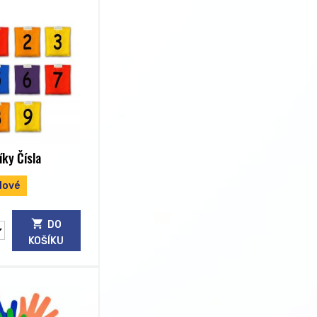
íky Čísla
Nové
DO
KOŠÍKU