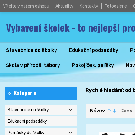
Vítejte v našem eshopu
Aktuality
Kontakty
Fotogalerie
Vybavení školek - to nejlepší pro
Stavebnice do školky
Edukační podsedáky
P
Škola v přírodě, tábory
Pokojíček, pelíšky
Nov
Rychlé hledání: od tř
Kategorie
expand_more
Stavebnice do školky
Název
Cena
arrow_upward
arrow_downward
ar
Edukační podsedáky
expand_more
Pomůcky do školky