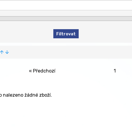
row_upward
arrow_downward
« Předchozí
1
lo nalezeno žádné zboží.