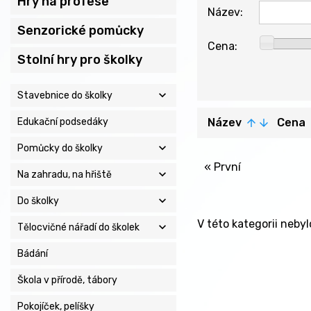
Hry na profese
Název:
Senzorické pomůcky
Cena:
Stolní hry pro školky
expand_more
Stavebnice do školky
Edukační podsedáky
Název
Cena
arrow_upward
arrow_downward
ar
expand_more
Pomůcky do školky
« První
expand_more
Na zahradu, na hřiště
expand_more
Do školky
V této kategorii neby
expand_more
Tělocvičné nářadí do školek
Bádání
Škola v přírodě, tábory
Pokojíček, pelíšky