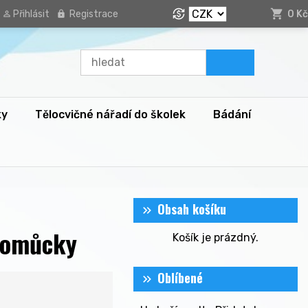
Přihlásit
Registrace
0 Kč
ky
Tělocvičné nářadí do školek
Bádání
Obsah košíku
pomůcky
Košík je prázdný.
Oblíbené