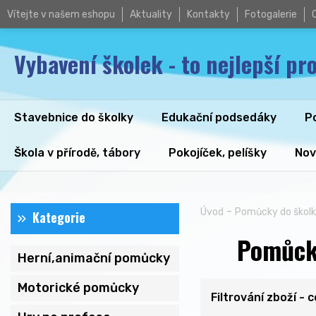
Vítejte v našem eshopu
Aktuality
Kontakty
Fotogalerie
Vybavení školek - to nejlepší pro
Stavebnice do školky
Edukační podsedáky
P
Škola v přírodě, tábory
Pokojíček, pelíšky
Nov
-
Úvod
Pomůcky do škol
Kategorie
Pomůcky
Herní,animační pomůcky
Motorické pomůcky
Filtrování zboží - 