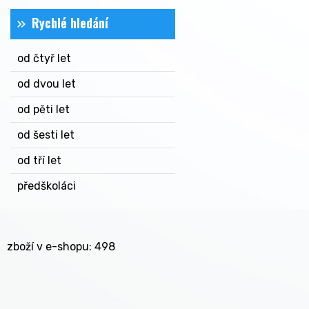
Rychlé hledání
od čtyř let
od dvou let
od pěti let
od šesti let
od tří let
předškoláci
zboží v e-shopu: 498