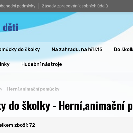
Obchodní podmínky
Zásady zpracování osobních údajů
 děti
omůcky do školky
Na zahradu, na hřiště
Do škol
inky
Hudební nástroje
-
ky
Herní,animační pomůcky
 do školky - Herní,animační 
celkem zboží: 72