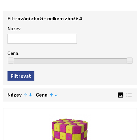
Filtrování zboží - celkem zboží: 4
Název:
Cena:
image
format_list_bulleted
Název
Cena
arrow_upward
arrow_downward
arrow_upward
arrow_downward