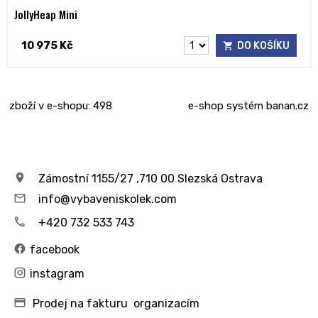
JollyHeap Mini
10 975 Kč
DO KOŠÍKU
zboží v e-shopu: 498
e-shop
systém
banan.cz
Zámostní 1155/27 ,710 00 Slezská Ostrava
info@vybaveniskolek.com
+420 732 533 743
facebook
instagram
Prodej na fakturu organizacím