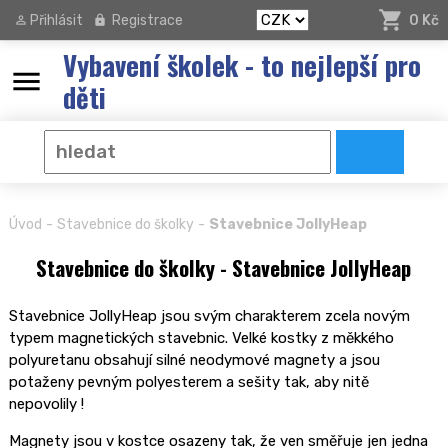
Přihlásit
Registrace
0 Kč
Vybavení školek - to nejlepší pro
menu
děti
-
-
Úvod
Stavebnice do školky
Stavebnice JollyHeap
Stavebnice do školky - Stavebnice JollyHeap
Stavebnice JollyHeap jsou svým charakterem zcela novým
typem magnetických stavebnic. Velké kostky z měkkého
polyuretanu obsahují silné neodymové magnety a jsou
potaženy pevným polyesterem a sešity tak, aby nitě
nepovolily !
Magnety jsou v kostce osazeny tak, že ven směřuje jen jedna