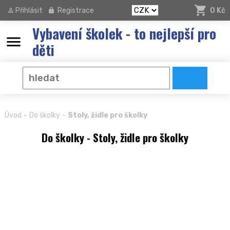
Přihlásit
Registrace
0 Kč
Vybavení školek - to nejlepší pro
menu
děti
-
-
Úvod
Do školky
Stoly, židle pro školky
Do školky - Stoly, židle pro školky