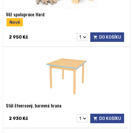
Věž spolupráce Hard
Nové
2 950 Kč
DO KOŠÍKU
Stůl čtvercový, barevná hrana
2 930 Kč
DO KOŠÍKU