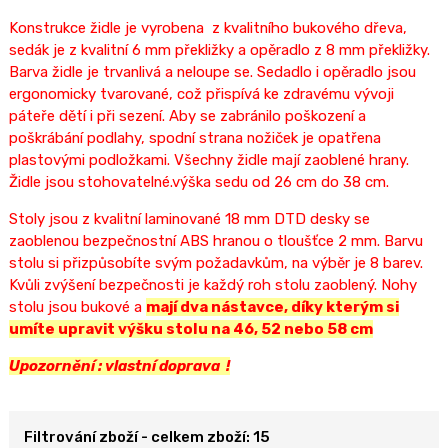
Konstrukce židle je vyrobena z kvalitního bukového dřeva,
sedák je z kvalitní 6 mm překližky a opěradlo z 8 mm překližky.
Barva židle je trvanlivá a neloupe se. Sedadlo i opěradlo jsou
ergonomicky tvarované, což přispívá ke zdravému vývoji
páteře dětí i při sezení. Aby se zabránilo poškození a
poškrábání podlahy, spodní strana nožiček je opatřena
plastovými podložkami. Všechny židle mají zaoblené hrany.
Židle jsou stohovatelné.výška sedu od 26 cm do 38 cm.
Stoly jsou z kvalitní laminované 18 mm DTD desky se
zaoblenou bezpečnostní ABS hranou o tloušťce 2 mm. Barvu
stolu si přizpůsobíte svým požadavkům, na výběr je 8 barev.
Kvůli zvýšení bezpečnosti je každý roh stolu zaoblený. Nohy
stolu jsou bukové a
mají dva nástavce, díky kterým si
umíte upravit výšku stolu na 46, 52 nebo 58 cm
Upozornění : vlastní doprava !
Filtrování zboží - celkem zboží: 15