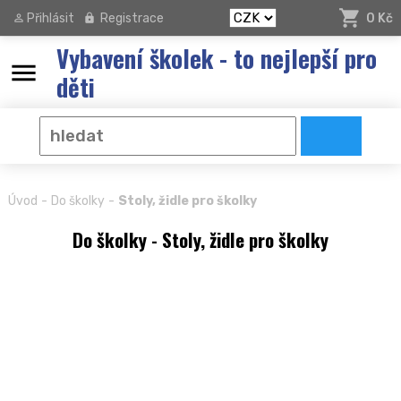
Přihlásit
Registrace
0 Kč
Vybavení školek - to nejlepší pro
menu
děti
-
-
Úvod
Do školky
Stoly, židle pro školky
Do školky - Stoly, židle pro školky