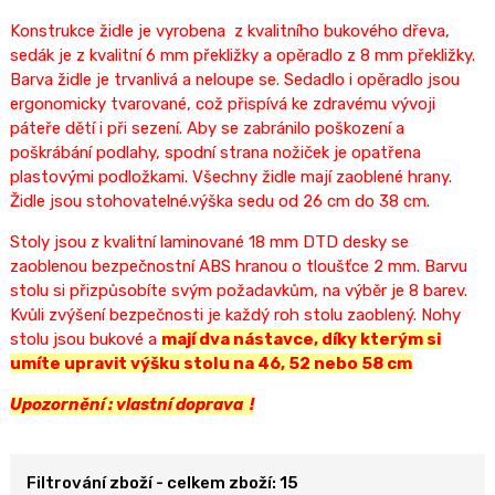
Konstrukce židle je vyrobena z kvalitního bukového dřeva,
sedák je z kvalitní 6 mm překližky a opěradlo z 8 mm překližky.
Barva židle je trvanlivá a neloupe se. Sedadlo i opěradlo jsou
ergonomicky tvarované, což přispívá ke zdravému vývoji
páteře dětí i při sezení. Aby se zabránilo poškození a
poškrábání podlahy, spodní strana nožiček je opatřena
plastovými podložkami. Všechny židle mají zaoblené hrany.
Židle jsou stohovatelné.výška sedu od 26 cm do 38 cm.
Stoly jsou z kvalitní laminované 18 mm DTD desky se
zaoblenou bezpečnostní ABS hranou o tloušťce 2 mm. Barvu
stolu si přizpůsobíte svým požadavkům, na výběr je 8 barev.
Kvůli zvýšení bezpečnosti je každý roh stolu zaoblený. Nohy
stolu jsou bukové a
mají dva nástavce, díky kterým si
umíte upravit výšku stolu na 46, 52 nebo 58 cm
Upozornění : vlastní doprava !
Filtrování zboží - celkem zboží: 15