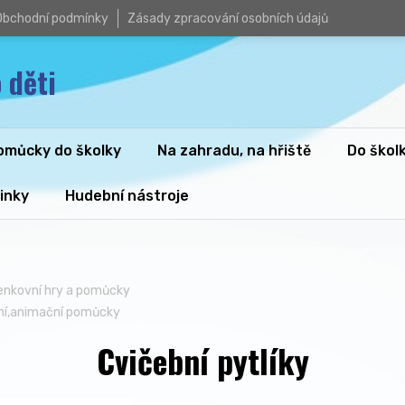
Obchodní podmínky
Zásady zpracování osobních údajů
 děti
omůcky do školky
Na zahradu, na hřiště
Do škol
inky
Hudební nástroje
enkovní hry a pomůcky
ní,animační pomůcky
Cvičební pytlíky