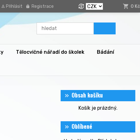
Přihlásit
Registrace
0 Kč
ky
Tělocvičné nářadí do školek
Bádání
Obsah košíku
Košík je prázdný.
Oblíbené