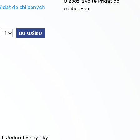
U zboží zvolte Přidat do
řidat do oblíbených
oblíbených.
DO KOŠÍKU
td. Jednotlivé pytlíky