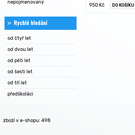
nepojmenovaný
950 Kč
DO KOŠÍKU
Rychlé hledání
od čtyř let
od dvou let
od pěti let
od šesti let
od tří let
předškoláci
zboží v e-shopu: 498