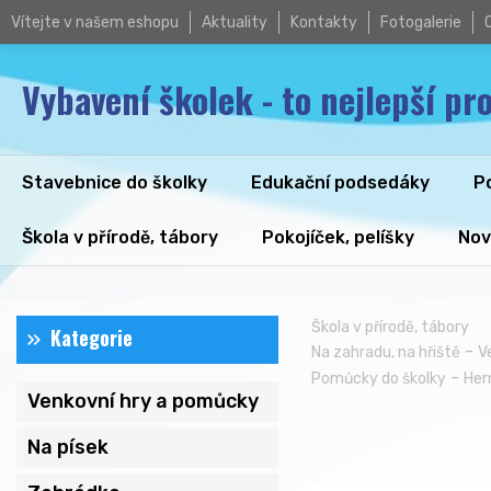
Vítejte v našem eshopu
Aktuality
Kontakty
Fotogalerie
Vybavení školek - to nejlepší pro
Stavebnice do školky
Edukační podsedáky
P
Škola v přírodě, tábory
Pokojíček, pelíšky
Nov
Škola v přírodě, tábory
Kategorie
-
Na zahradu, na hřiště
V
-
Pomůcky do školky
Her
Venkovní hry a pomůcky
Na písek