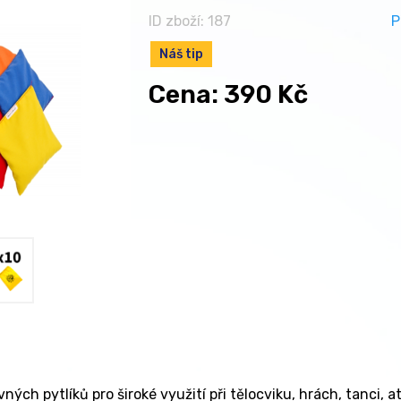
ID zboží: 187
P
Náš tip
Cena: 390 Kč
ých pytlíků pro široké využití při tělocviku, hrách, tanci, a