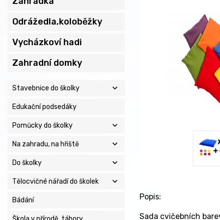
Zahrádka
Odrážedla,koloběžky
Vycházkoví hadi
Zahradní domky
expand_more
Stavebnice do školky
Edukační podsedáky
expand_more
Pomůcky do školky
expand_more
Na zahradu, na hřiště
expand_more
Do školky
expand_more
Tělocvičné nářadí do školek
Popis:
Bádání
Sada cvičebních barevn
Škola v přírodě, tábory