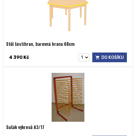
Stůl šestihran, barevná hrana 68cm
4 390 Kč
DO KOŠÍKU
Sušák výkresů A3/17