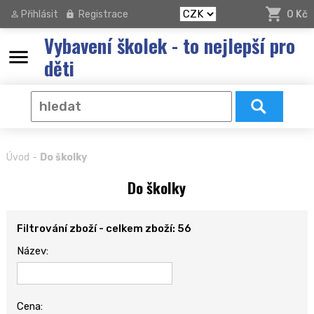
Přihlásit
Registrace
0 Kč
Vybavení školek - to nejlepší pro
menu
děti
-
Úvod
Do školky
Do školky
Filtrování zboží - celkem zboží: 56
Název:
Cena: