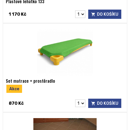
Plastové lehátko 133
1 170 Kč
DO KOŠÍKU
Set matrace + prostěradlo
Akce
870 Kč
DO KOŠÍKU