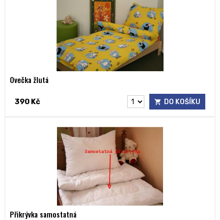
Ovečka žlutá
390 Kč
DO KOŠÍKU
Přikrývka samostatná