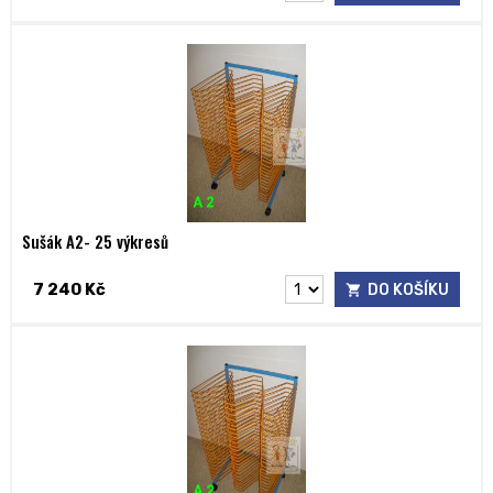
Sušák A2- 25 výkresů
7 240 Kč
DO KOŠÍKU