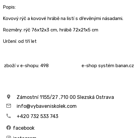
Popis:
Kovový rýč a kovové hrábě na listí s dřevěnými násadami.
Rozměry: rýč 76x12x3 cm, hrábě 72x21x5 cm
Určení:
od tří let
zboží v e-shopu: 498
e-shop
systém
banan.cz
Zámostní 1155/27 ,710 00 Slezská Ostrava
info@vybaveniskolek.com
+420 732 533 743
facebook