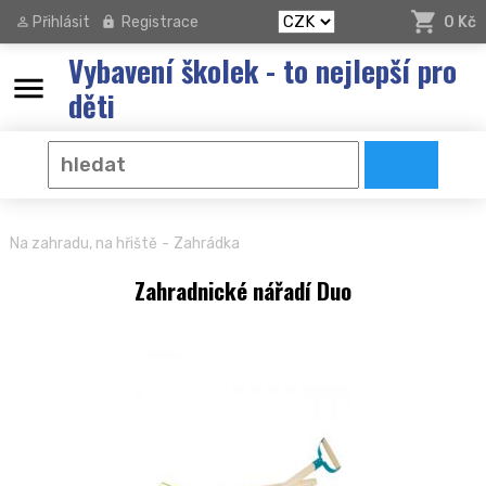
Přihlásit
Registrace
0 Kč
Vybavení školek - to nejlepší pro
menu
děti
-
Na zahradu, na hřiště
Zahrádka
Zahradnické nářadí Duo