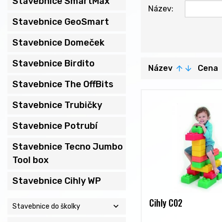
Stavebnice SmartMax
Název:
Stavebnice GeoSmart
Stavebnice Domeček
Stavebnice Birdito
Název
Cena
arrow_upward
arrow_downward
ar
Stavebnice The OffBits
Stavebnice Trubičky
Stavebnice Potrubí
Stavebnice Tecno Jumbo
Tool box
Stavebnice Cihly WP
Cihly C02
expand_more
Stavebnice do školky