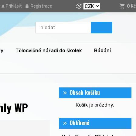
Přihlásit
Registrace
0 Kč
ky
Tělocvičné nářadí do školek
Bádání
Obsah košíku
ihly WP
Košík je prázdný.
Oblíbené