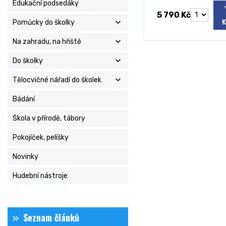
Edukační podsedáky
5 790 Kč
expand_more
Pomůcky do školky
expand_more
Na zahradu, na hřiště
expand_more
Do školky
expand_more
Tělocvičné nářadí do školek
Bádání
Škola v přírodě, tábory
Pokojíček, pelíšky
Novinky
Hudební nástroje
Seznam článků