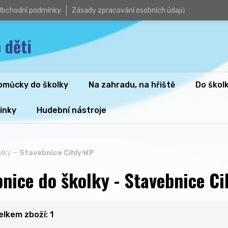
Obchodní podmínky
Zásady zpracování osobních údajů
 děti
omůcky do školky
Na zahradu, na hřiště
Do škol
inky
Hudební nástroje
-
olky
Stavebnice Cihly WP
nice do školky - Stavebnice C
celkem zboží: 1