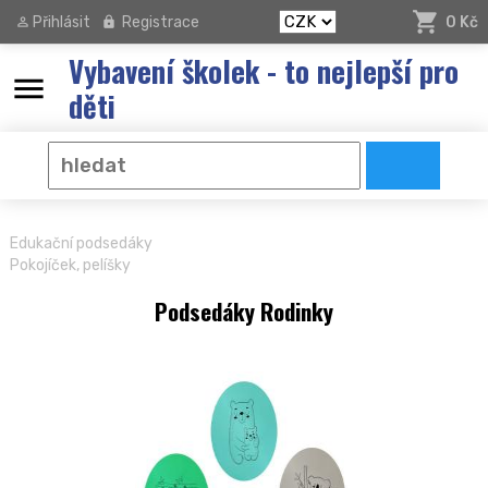
Přihlásit
Registrace
0 Kč
Vybavení školek - to nejlepší pro
menu
děti
Edukační podsedáky
Pokojíček, pelíšky
Podsedáky Rodinky