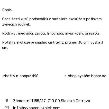
Popis:
Sada šesti kusů podsedáků z metalické ekokůže s potiskem
zvířecích rodinek.
Rodinky :
medvídci, zajíčci, lenochodi, myši, koaly, prasátka
Potah z ekokůže je snadno čistitelný, průměr 30 cm, výška 3
cm.
zboží v e-shopu: 498
e-shop
systém
banan.cz
Zámostní 1155/27 ,710 00 Slezská Ostrava
info@vybaveniskolek.com