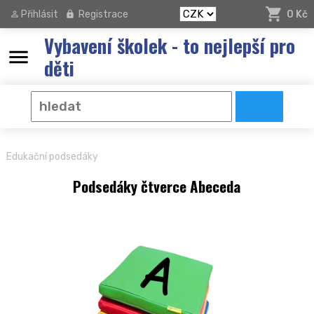
Přihlásit
Registrace
0 Kč
Vybavení školek - to nejlepší pro
menu
děti
Edukační podsedáky
Podsedáky čtverce Abeceda