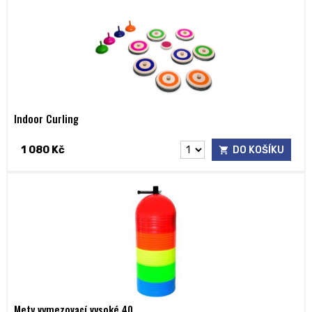
Indoor Curling
1 080 Kč
DO KOŠÍKU
Mety vymezovací vysoké 40