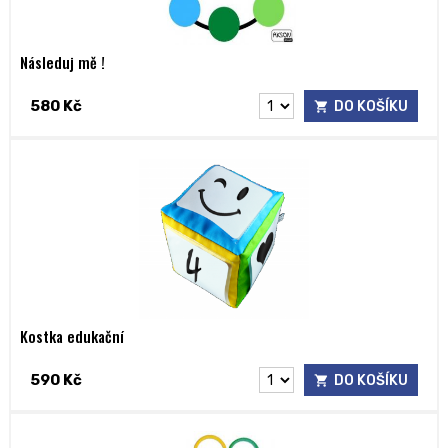
Následuj mě !
580 Kč
DO KOŠÍKU
Kostka edukační
590 Kč
DO KOŠÍKU