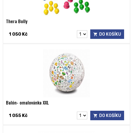
Thera Bolly
1 050 Kč
DO KOŠÍKU
Balón- omalovánka XXL
1 055 Kč
DO KOŠÍKU