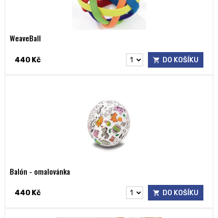
WeaveBall
440 Kč
DO KOŠÍKU
Balón - omalovánka
440 Kč
DO KOŠÍKU