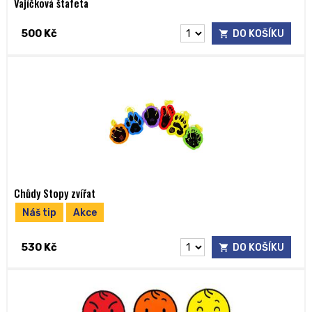
Vajíčková štafeta
500 Kč
DO KOŠÍKU
Chůdy Stopy zvířat
Náš tip
Akce
530 Kč
DO KOŠÍKU