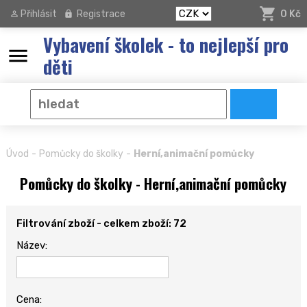
Přihlásit
Registrace
0 Kč
Vybavení školek - to nejlepší pro
menu
děti
-
-
Úvod
Pomůcky do školky
Herní,animační pomůcky
Pomůcky do školky - Herní,animační pomůcky
Filtrování zboží - celkem zboží: 72
Název:
Cena: