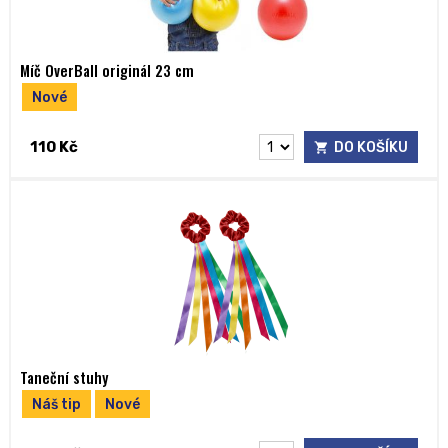
Míč OverBall originál 23 cm
Nové
110 Kč
DO KOŠÍKU
Taneční stuhy
Náš tip
Nové