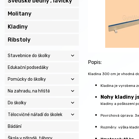
Švédské bedny , lavičky
Molitany
Kladiny
Ribstoly
expand_more
Stavebnice do školky
Popis:
Edukační podsedáky
Kladina 300 cm je vhodná do
expand_more
Pomůcky do školky
Kladina je vyrobena z
expand_more
Na zahradu, na hřiště
Nohy kladiny 
expand_more
Do školky
kladiny a poškození p
expand_more
Tělocvičné nářadí do školek
Povrchová úprava: 3x
Bádání
Rozměry: výška kladin
Škola v přírodě, tábory