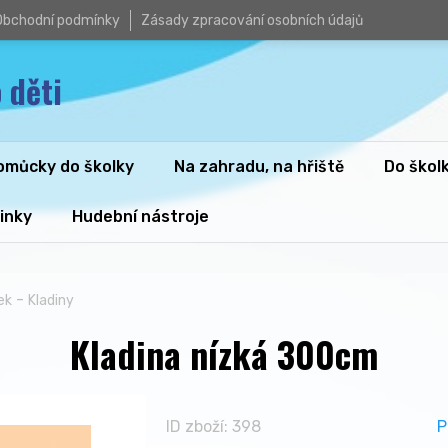
Obchodní podmínky
Zásady zpracování osobních údajů
 děti
omůcky do školky
Na zahradu, na hřiště
Do škol
inky
Hudební nástroje
-
ek
Kladiny
Kladina nízká 300cm
ID zboží: 398
P