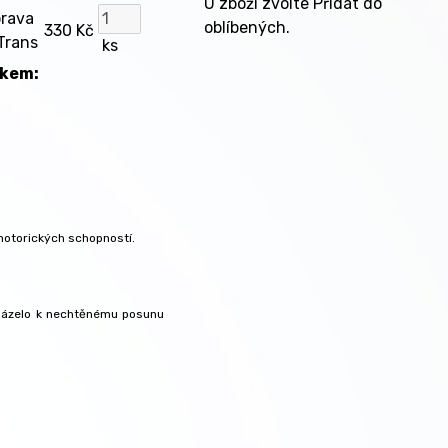
U zboží zvolte Přidat do
rava
oblíbených.
330 Kč
Trans
ks
lkem:
motorických schopností.
házelo k nechtěnému posunu