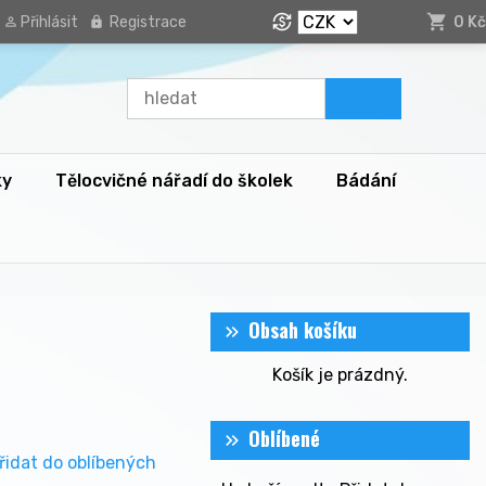
Přihlásit
Registrace
0 Kč
ky
Tělocvičné nářadí do školek
Bádání
Obsah košíku
Košík je prázdný.
Oblíbené
řidat do oblíbených