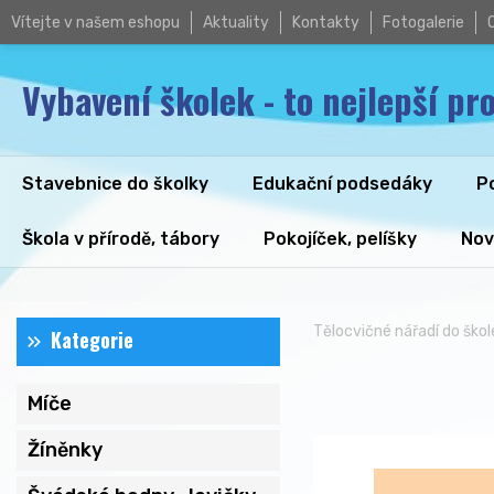
Vítejte v našem eshopu
Aktuality
Kontakty
Fotogalerie
Vybavení školek - to nejlepší pro
Stavebnice do školky
Edukační podsedáky
P
Škola v přírodě, tábory
Pokojíček, pelíšky
Nov
Tělocvičné nářadí do škol
Kategorie
Míče
Žíněnky