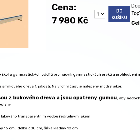
Cena:
Dop
DO
Top
KOŠÍKU
7 980 Kč
Ce
 škol a gymnastických oddílů pro nácvik gymnastických prvků a prohloubení 
e smrkového dřeva 1. jakosti. Na vrchní část je nalepený modrý jekor.
jsou z bukového dřeva a jsou opatřeny gumou
, aby nedoc
odlahy.
 lakováno transparentním vodou ředitelným lakem
y 15 cm , délka 300 cm, šířka kladiny 10 cm