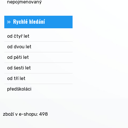
nepojmenovaný
Rychlé hledání
od čtyř let
od dvou let
od pěti let
od šesti let
od tří let
předškoláci
zboží v e-shopu: 498