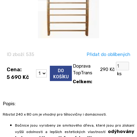
ID zboží: 535
Přidat do oblíbených
Doprava
Cena:
290 Kč
DO
TopTrans
ks
5 690 Kč
KOŠÍKU
Celkem:
Popis:
Ribstol 240 x 80 cm je vhodný pro tělocvičny i domácnosti.
Bočnice jsou vyrobeny ze smrkového dřeva, které jsou pro získaní
odýhovány
vyšší odolnosti a lepších estetických vlastností