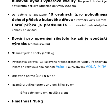
bukovou dýhou výběrové kvality
. Na pravé bočnici je
natisknutá délková stupnice do výšky 200 cm.
10 oválných (pro pohodlnější
Do bočnic je zasazeno
úchop) příček z bukového dřeva
o rozměru 32 x 40 mm.
Horní příčka je předsunutá
pro získání pohlednějšího
úchopu při cvičení.
Kování pro upevnění ribstolu ke zdi je součástí
výrobku
(včetně šroubů).
Nosnost jedné příčky je 120 kg.
Povrchová úprava: 3x lakováno transparentním vodou ředitelným
Adler
AQUA-MIRA
lakem od rakouské společnosti
. Používaný lak
Odpovídá normě ČSN EN 12346
Rozměry: výška ribstolu 240 cm, šířka 80 cm
šířka bočnice 12 cm, tloušťka 3 cm
Hmotnost: 15 kg