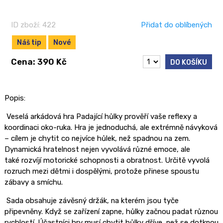
ID zboží: 422
Přidat do oblíbených
Náš tip
Nové
Cena: 390 Kč
DO KOŠÍKU
Popis:
Veselá arkádová hra Padající hůlky prověří vaše reflexy a
koordinaci oko-ruka. Hra je jednoduchá, ale extrémně návyková
– cílem je chytit co nejvíce hůlek, než spadnou na zem.
Dynamická hratelnost nejen vyvolává různé emoce, ale
také rozvíjí motorické schopnosti a obratnost. Určitě vyvolá
rozruch mezi dětmi i dospělými, protože přinese spoustu
zábavy a smíchu.
Sada obsahuje závěsný držák, na kterém jsou tyče
připevněny. Když se zařízení zapne, hůlky začnou padat různou
rychlostí. Účastníci hry musí chytit hůlky dříve, než se dotknou