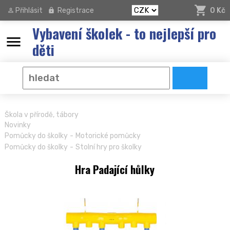
Přihlásit
Registrace
0 Kč
Vybavení školek - to nejlepší pro
menu
děti
Škola v přírodě, tábory
Novinky
-
Pomůcky do školky
Motorické pomůcky
-
Pomůcky do školky
Stolní hry pro školky
Hra Padající hůlky