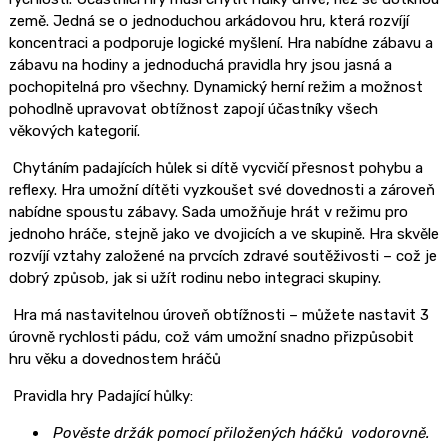
země. Jedná se o jednoduchou arkádovou hru, která rozvíjí
koncentraci a podporuje logické myšlení. Hra nabídne zábavu a
zábavu na hodiny a jednoduchá pravidla hry jsou jasná a
pochopitelná pro všechny. Dynamický herní režim a možnost
pohodlně upravovat obtížnost zapojí účastníky všech
věkových kategorií.
Chytáním padajících hůlek si dítě vycvičí přesnost pohybu a
reflexy. Hra umožní dítěti vyzkoušet své dovednosti a zároveň
nabídne spoustu zábavy. Sada umožňuje hrát v režimu pro
jednoho hráče, stejně jako ve dvojicích a ve skupině. Hra skvěle
rozvíjí vztahy založené na prvcích zdravé soutěživosti – což je
dobrý způsob, jak si užít rodinu nebo integraci skupiny.
Hra má nastavitelnou úroveň obtížnosti – můžete nastavit 3
úrovně rychlosti pádu, což vám umožní snadno přizpůsobit
hru věku a dovednostem hráčů
Pravidla hry Padající hůlky:
Pověste držák pomocí přiložených háčků vodorovně.