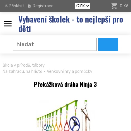
Přihlásit
Registrace
0 Kč
Vybavení školek - to nejlepší pro
menu
děti
Škola v přírodě, tábory
-
Na zahradu, na hřiště
Venkovní hry a pomůcky
Překážková dráha Ninja 3