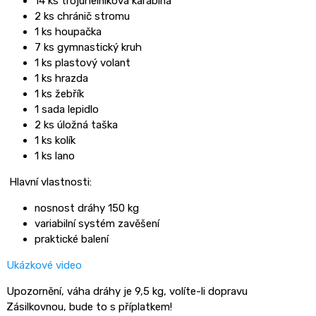
14 ks trojúhelníková karabina
2 ks chránič stromu
1 ks houpačka
7 ks gymnastický kruh
1 ks plastový volant
1 ks hrazda
1 ks žebřík
1 sada lepidlo
2 ks úložná taška
1 ks kolík
1 ks lano
Hlavní vlastnosti:
nosnost dráhy 150 kg
variabilní systém zavěšení
praktické balení
Ukázkové video
Upozornění, váha dráhy je 9,5 kg, volíte-li dopravu
Zásilkovnou, bude to s příplatkem!