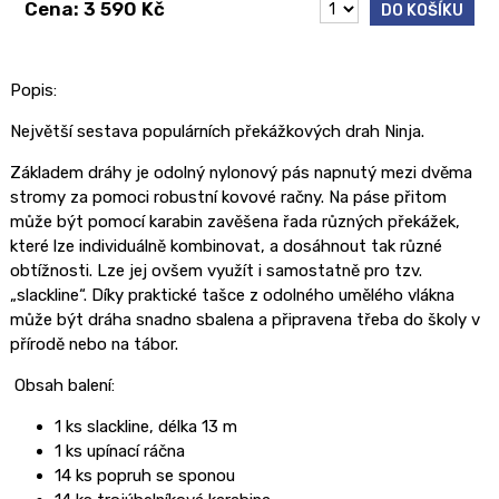
Cena: 3 590 Kč
DO KOŠÍKU
Popis:
Největší sestava populárních překážkových drah Ninja.
Základem dráhy je odolný nylonový pás napnutý mezi dvěma
stromy za pomoci robustní kovové račny. Na páse přitom
může být pomocí karabin zavěšena řada různých překážek,
které lze individuálně kombinovat, a dosáhnout tak různé
obtížnosti. Lze jej ovšem využít i samostatně pro tzv.
„slackline“. Díky praktické tašce z odolného umělého vlákna
může být dráha snadno sbalena a připravena třeba do školy v
přírodě nebo na tábor.
Obsah balení:
1 ks slackline, délka 13 m
1 ks upínací ráčna
14 ks popruh se sponou