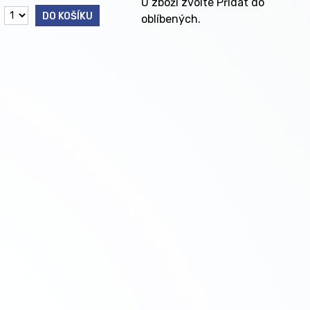
U zboží zvolte Přidat do
DO KOŠÍKU
oblíbených.