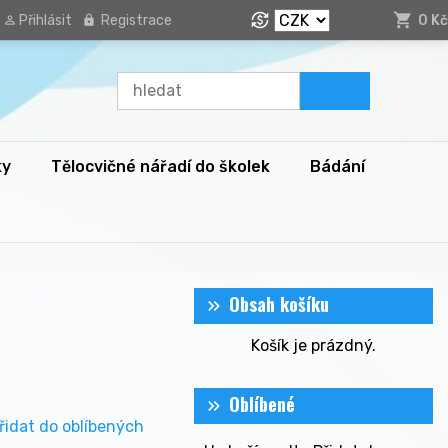
Přihlásit
Registrace
0 Kč
ky
Tělocvičné nářadí do školek
Bádání
Obsah košíku
Košík je prázdný.
Oblíbené
řidat do oblíbených