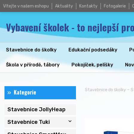
Vítejte v našem eshopu
Aktuality
Kontakty
Fotogalerie
Vybavení školek - to nejlepší pro
Stavebnice do školky
Edukační podsedáky
P
Škola v přírodě, tábory
Pokojíček, pelíšky
Nov
-
Stavebnice do školky
S
Kategorie
Stavebnice JollyHeap
expand_more
Stavebnice Tuki