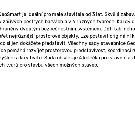
eoSmart je ideální pro malé stavitele od 3 let. Skvělá zábav
 v zářivých pestrých barvách a v 6 různých tvarech. Každý d
chráněny dvojitým bezpečnostním systémem. Děti tak moho
řet nejrůznější prostorové objekty. Lze postavit originální k
 co si jen dokážete představit. Všechny sady stavebnice Ge
ice pomáhá rozvíjet prostorovou představivost, koordinaci r
yšlení a kreativitu. Sada obsahuje 4 kolečka pro stavění aut
h tvarů pro stavbu všech možných staveb.