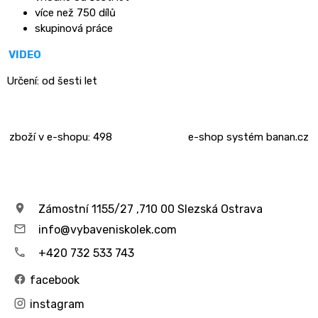
více než 750 dílů
skupinová práce
VIDEO
Určení:
od šesti let
zboží v e-shopu: 498
e-shop
systém
banan.cz
Zámostní 1155/27 ,710 00 Slezská Ostrava
info@vybaveniskolek.com
+420 732 533 743
facebook
instagram