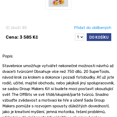
ID zboží: 85
Přidat do oblíbených
Cena: 3 585 Kč
DO KOŠÍKU
Popis:
Stavebnice umožňuje vytvářet nekonečné možnosti návrhů až
dvaceti tvůrcům! Obsahuje více než 750 dílů, 20 SuperTools,
návod krok za krokem a dokonce i pozadí fotobudky. Ať už jste
rodič, učitel, majitel obchodu, nebo jakýkoli jiný spolupracovník,
se sadou Group Makers Kit si budete moci postavit okouzlující
svět The OffBits ve své třídě/skupině/partě tvůrců. Snadno
vzbuďte zvědavost a motivaci ke hře a učení! Sada Group
Makers pomůže s rozvojem spousty důležitých dovedností,
jako je kreativní myšlení, jemná motorika, řešení problémů,