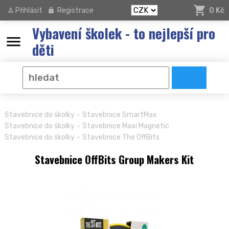
Přihlásit
Registrace
0 Kč
Vybavení školek - to nejlepší pro
menu
děti
-
Stavebnice do školky
Stavebnice SmartMax
-
Stavebnice do školky
Stavebnice Maxi Magnetic
-
Stavebnice do školky
Stavebnice The OffBits
Stavebnice OffBits Group Makers Kit