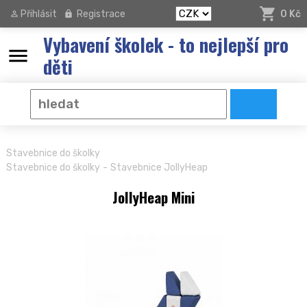
Přihlásit
Registrace
0 Kč
Vybavení školek - to nejlepší pro
menu
děti
Stavebnice do školky
-
Stavebnice do školky
Stavebnice JollyHeap
JollyHeap Mini