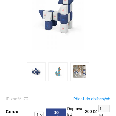
ID zboží: 173
Přidat do oblíbených
Doprava
Cena:
200 Kč
DO
EU
ks