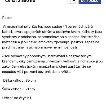
Cena: 2 350 Kč
DO KOŠÍKU
Popis:
Animační kalhoty Zástup jsou sadou tří barevných párů
kalhot, trvale spojených silným a odolným švem. Kalhoty jsou
vyrobeny z odolného, ​​nepromokavého a snadno čistitelného
materiálu a jsou navíc lemovány zpevňující páskou. Kapsa na
přední straně navíc nabízí nové herní možnosti.
Jsou vybaveny pohodlnými, barevnými a nastavitelnými
kšandami, díky čemuž mají univerzální velikost, a nohavice jsou
zakončeny elastickými manžetami, které zajišťují, že se
nebudou vlát po zemi bez ohledu na výšku.
Délka kalhot : 85 cm
Šířka kalhot : 50 cm
Určení:
od čtyř let