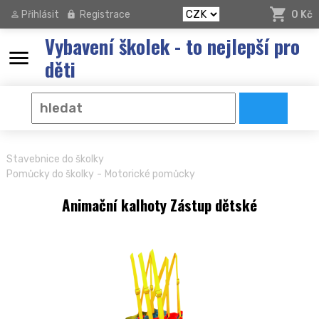
Přihlásit
Registrace
0 Kč
Vybavení školek - to nejlepší pro
menu
děti
Stavebnice do školky
-
Pomůcky do školky
Motorické pomůcky
Animační kalhoty Zástup dětské