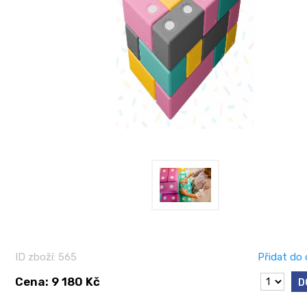
ID zboží: 565
Přidat do 
Cena: 9 180 Kč
D