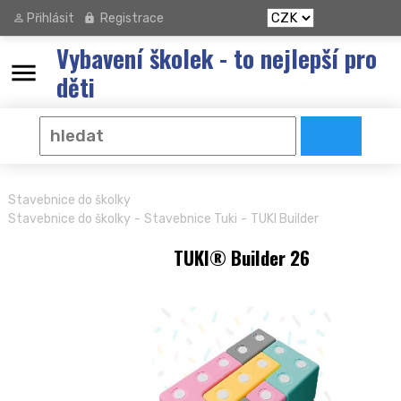
Přihlásit
Registrace
Vybavení školek - to nejlepší pro
menu
děti
Stavebnice do školky
-
-
Stavebnice do školky
Stavebnice Tuki
TUKI Builder
TUKI® Builder 26